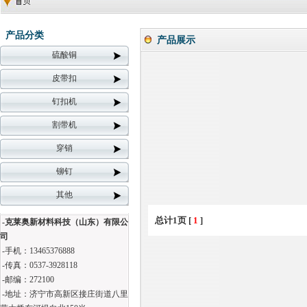
产品分类
产品展示
硫酸铜
皮带扣
钉扣机
割带机
穿销
铆钉
其他
总计1页 [
1
]
-克莱奥新材料科技（山东）有限公
司
-手机：13465376888
-传真：0537-3928118
-邮编：272100
-地址：济宁市高新区接庄街道八里