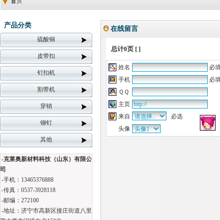
产品分类
在线留言
硫酸铜
总计0页 [ ]
皮带扣
姓名
必
钉扣机
手机
必
割带机
ＱＱ
主页
穿销
来自
必选
铆钉
头像
其他
-克莱奥新材料科技（山东）有限公
司
-手机：13465376888
-传真：0537-3928118
-邮编：272100
-地址：济宁市高新区接庄街道八里